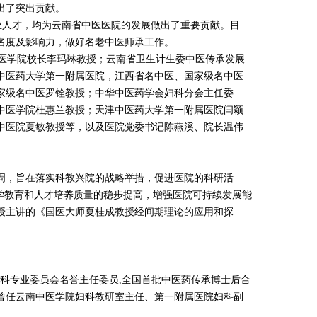
出了突出贡献。
业人才，均为云南省中医医院的发展做出了重要贡献。目
知名度及影响力，做好名老中医师承工作。
医学院校长李玛琳教授；云南省卫生计生委中医传承发展
中医药大学第一附属医院，江西省名中医、国家级名中医
家级名中医罗铨教授；中华中医药学会妇科分会主任委
中医学院杜惠兰教授；天津中医药大学第一附属医院闫颖
中医院夏敏教授等，以及医院党委书记陈燕溪、院长温伟
术周，旨在落实科教兴院的战略举措，促进医院的科研活
学教育和人才培养质量的稳步提高，增强医院可持续发展能
授主讲的《国医大师夏桂成教授经间期理论的应用和探
科专业委员会名誉主任委员,全国首批中医药传承博士后合
。曾任云南中医学院妇科教研室主任、第一附属医院妇科副