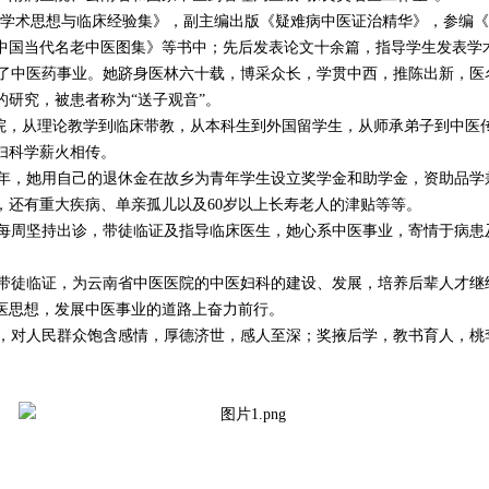
学术思想与临床经验集》，副主编出版《疑难病中医证治精华》，参编《
中国当代名老中医图集》等书中；先后发表论文十余篇，指导学生发表学
中医药事业。她跻身医林六十载，博采众长，学贯中西，推陈出新，医
研究，被患者称为“送子观音”。
，从理论教学到临床带教，从本科生到外国留学生，从师承弟子到中医
妇科学薪火相传。
年，她用自己的退休金在故乡为青年学生设立奖学金和助学金，资助品学
，还有重大疾病、单亲孤儿以及60岁以上长寿老人的津贴等等。
周坚持出诊，带徒临证及指导临床医生，她心系中医事业，寄情于病患
徒临证，为云南省中医医院的中医妇科的建设、发展，培养后辈人才继续
医思想，发展中医事业的道路上奋力前行。
，对人民群众饱含感情，厚德济世，感人至深；奖掖后学，教书育人，桃