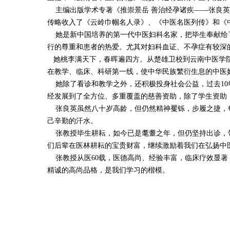
主编出版学术专著《推崇景岳 善治经孕诸疾——张良英
传略收入了《云岭巾帼名人录》、《中医名医列传》和《
她是新中国培养的第一代中医妇科名家，把毕生奉献给了
行的尊重和患者的热爱。尤其对妇科血证、不孕症有较深的
她桃李满天下，春晖遍四方。从楚雄卫校到云南中医学院
在教学、临床、科研第一线，使中华民族繁衍生息的中医
她除了看诊和教学之外，还积极投身社会公益，过去10
经发展到了全方位、多重覆盖的慈善资助，除了学生资助
张良英虽然八十岁高龄，但仍然精神矍铄，步履之捷，每
己辛勤的汗水。
张教授毕生耕耘，如今已是耄耋之年，但仍坚持出诊，带
们后辈在医林耕耘的宝贵财富，继续激励着我们在弘扬中
张教授从医60载，医德高尚、经验丰富，临床疗效显著
精诚的高尚品格，是我们学习的楷模。