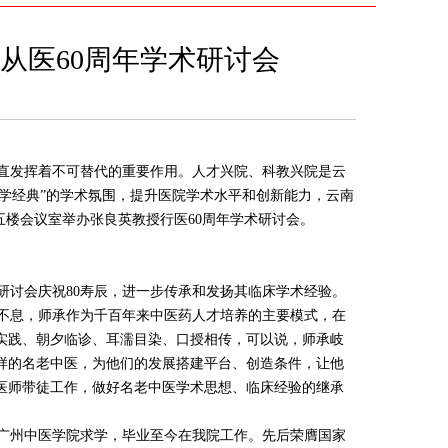
从医60周年学术研讨会
直发挥着不可替代的重要作用。人才兴院、科教兴院是云
学经典”的学术氛围，提升医院学术水平和创新能力，云南
楼五楼会议室举办张良英教授行医60周年学术研讨会。
研讨会庆祝80寿辰，进一步传承和发扬其临床学术经验。
不息，师承作为千百年来中医药人才培养的主要模式，在
实践、朝夕临诊、耳濡目染、口授相传，可以说，师承岐
样的名老中医，为他们的发展搭建平台、创造条件，让他
医师带徒工作，做好名老中医学术思想、临床经验的继承
广州中医学院求学，毕业至今在我院工作。先后荣膺国家