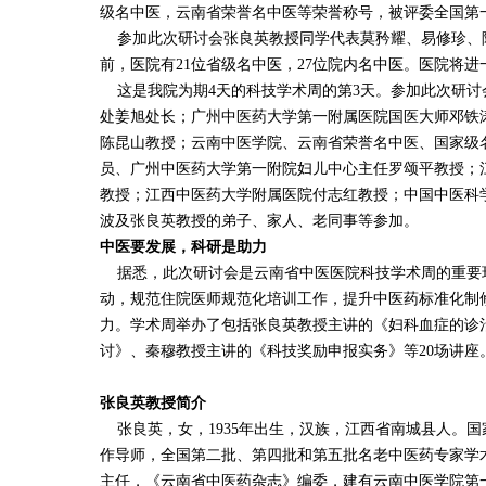
级名中医，云南省荣誉名中医等荣誉称号，被评委全国第
参加此次研讨会张良英教授同学代表莫矜耀、易修珍、陈
前，医院有21位省级名中医，27位院内名中医。医院将
这是我院为期4天的科技学术周的第3天。参加此次研讨
处姜旭处长；广州中医药大学第一附属医院国医大师邓铁
陈昆山教授；云南中医学院、云南省荣誉名中医、国家级
员、广州中医药大学第一附院妇儿中心主任罗颂平教授；
教授；江西中医药大学附属医院付志红教授；中国中医科
波及张良英教授的弟子、家人、老同事等参加。
中医要发展，科研是助力
据悉，此次研讨会是云南省中医医院科技学术周的重要环节
动，规范住院医师规范化培训工作，提升中医药标准化制
力。学术周举办了包括张良英教授主讲的《妇科血症的诊
讨》、秦穆教授主讲的《科技奖励申报实务》等20场讲座
张良英教授简介
张良英，女，1935年出生，汉族，江西省南城县人。国
作导师，全国第二批、第四批和第五批名老中医药专家学术
主任，《云南省中医药杂志》编委，建有云南中医学院第