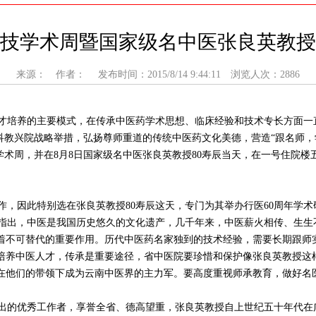
技学术周暨国家级名中医张良英教授
来源： 作者： 发布时间：2015/8/14 9:44:11 浏览人次：2886
培养的主要模式，在传承中医药学术思想、临床经验和技术专长方面一
科教兴院战略举措，弘扬尊师重道的传统中医药文化美德，营造“跟名师，
科技学术周，并在8月8日国家级名中医张良英教授80寿辰当天，在一号住院
因此特别选在张良英教授80寿辰这天，专门为其举办行医60周年学术
出，中医是我国历史悠久的文化遗产，几千年来，中医薪火相传、生生
着不可替代的重要作用。历代中医药名家独到的技术经验，需要长期跟师
培养中医人才，传承是重要途径，省中医院要珍惜和保护像张良英教授这
在他们的带领下成为云南中医界的主力军。要高度重视师承教育，做好名
的优秀工作者，享誉全省、德高望重，张良英教授自上世纪五十年代在