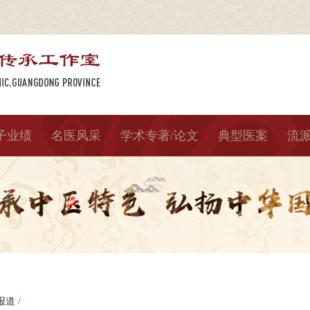
子业绩
名医风采
学术专著/论文
典型医案
流
报道
/