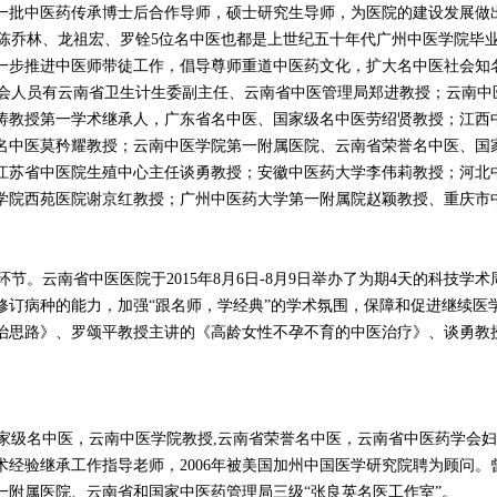
一批中医药传承博士后合作导师，硕士研究生导师，为医院的建设发展做
乔林、龙祖宏、罗铨5位名中医也都是上世纪五十年代广州中医学院毕
进一步推进中医师带徒工作，倡导尊师重道中医药文化，扩大名中医社会
会人员有云南省卫生计生委副主任、云南省中医管理局郑进教授；云南中
涛教授第一学术继承人，广东省名中医、国家级名中医劳绍贤教授；江西
名中医莫矜耀教授；云南中医学院第一附属医院、云南省荣誉名中医、国
江苏省中医院生殖中心主任谈勇教授；安徽中医药大学李伟莉教授；河北
学院西苑医院谢京红教授；广州中医药大学第一附属院赵颖教授、重庆市
。云南省中医医院于2015年8月6日-8月9日举办了为期4天的科技学
修订病种的能力，加强“跟名师，学经典”的学术氛围，保障和促进继续医
治思路》、罗颂平教授主讲的《高龄女性不孕不育的中医治疗》、谈勇教
。
家级名中医，云南中医学院教授,云南省荣誉名中医，云南省中医药学会妇
经验继承工作指导老师，2006年被美国加州中国医学研究院聘为顾问
一附属医院、云南省和国家中医药管理局三级“张良英名医工作室”。